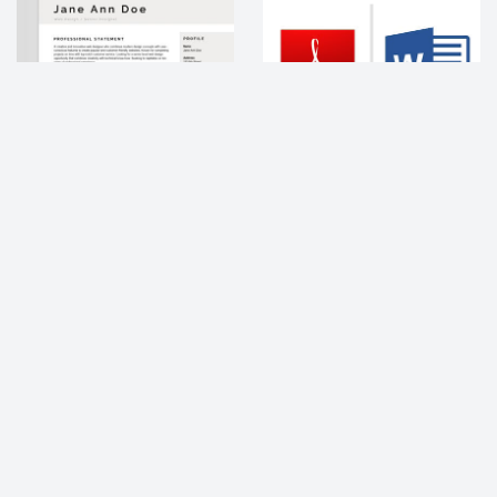
MS Word-da zamonaviy rezyume
Qaysi formatda rezyume yaratish
shablonini sozlang...
yaxshiroq: PDF yoki Word...
Когда последний раз вы критически
Создание резюме может быть
оценивали, как выглядит ваше
непростой задачей. Существует много
резюме? Если вы обновляли старое
вариантов и противоречащих другу
резюме год за годом, то, возможно,
другу рекомендаций. Так какой же
сейчас оно может...
формат документа лучше...
Rezyume veb-saytini qanday qilib
Veb-saytingizni yaratish uchun
interaktiv qilish mumki...
HTML rezyume shablonidan ...
Когда вы делаете веб-сайт для вашего
Есть много способов, как создать
резюме, одна из главных целей –
персональный сайт-резюме.
выделяться среди своих сверстников
и быть замеченным. Ежедневно
создается множество...